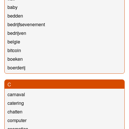
baby
bedden
bedrijfsevenement
bedrijven
belgie
bitcoin
boeken
boerderij
C
carnaval
catering
chatten
computer
cosmetica