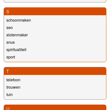
S
schoonmaken
seo
slotenmaker
snus
spiritualiteit
sport
T
telefoon
trouwen
tuin
U