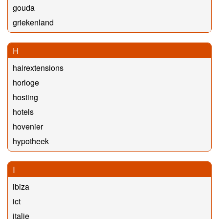
gouda
griekenland
H
hairextensions
horloge
hosting
hotels
hovenier
hypotheek
I
ibiza
ict
italie