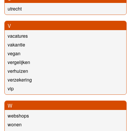
utrecht
V
vacatures
vakantie
vegan
vergelijken
verhuizen
verzekering
vip
W
webshops
wonen