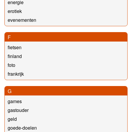
energie
erotiek
evenementen
F
fietsen
finland
foto
frankrijk
G
games
gastouder
geld
goede-doelen