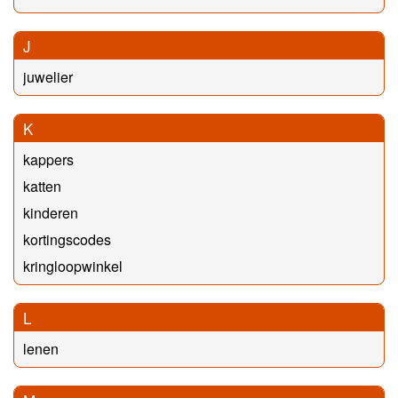
J
juwelier
K
kappers
katten
kinderen
kortingscodes
kringloopwinkel
L
lenen