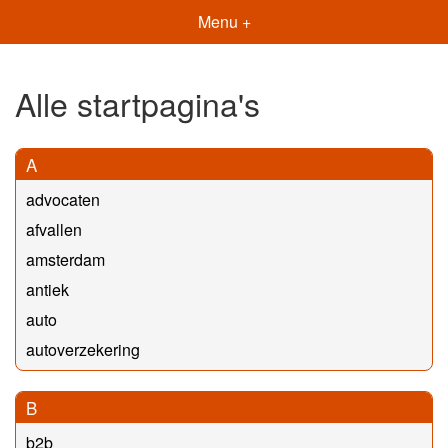
Menu +
Alle startpagina's
A
advocaten
afvallen
amsterdam
antiek
auto
autoverzekering
B
b2b