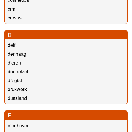
crm
cursus
D
delft
denhaag
dieren
doehetzelf
drogist
drukwerk
duitsland
E
eindhoven