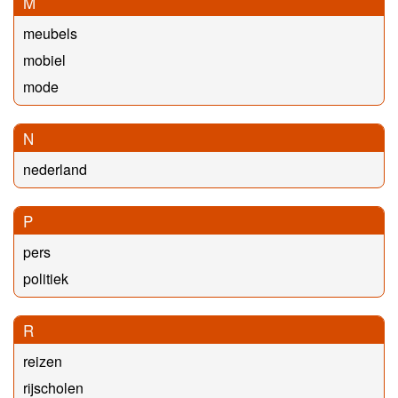
M
meubels
mobiel
mode
N
nederland
P
pers
politiek
R
reizen
rijscholen