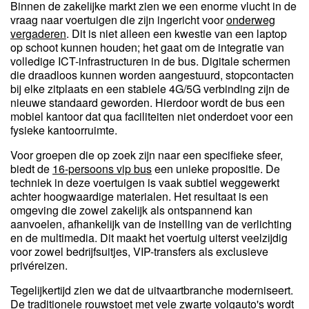
Binnen de zakelijke markt zien we een enorme vlucht in de
vraag naar voertuigen die zijn ingericht voor
onderweg
vergaderen
. Dit is niet alleen een kwestie van een laptop
op schoot kunnen houden; het gaat om de integratie van
volledige ICT-infrastructuren in de bus. Digitale schermen
die draadloos kunnen worden aangestuurd, stopcontacten
bij elke zitplaats en een stabiele 4G/5G verbinding zijn de
nieuwe standaard geworden. Hierdoor wordt de bus een
mobiel kantoor dat qua faciliteiten niet onderdoet voor een
fysieke kantoorruimte.
Voor groepen die op zoek zijn naar een specifieke sfeer,
biedt de
16-persoons vip bus
een unieke propositie. De
techniek in deze voertuigen is vaak subtiel weggewerkt
achter hoogwaardige materialen. Het resultaat is een
omgeving die zowel zakelijk als ontspannend kan
aanvoelen, afhankelijk van de instelling van de verlichting
en de multimedia. Dit maakt het voertuig uiterst veelzijdig
voor zowel bedrijfsuitjes, VIP-transfers als exclusieve
privéreizen.
Tegelijkertijd zien we dat de uitvaartbranche moderniseert.
De traditionele rouwstoet met vele zwarte volgauto's wordt