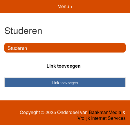
Menu +
Studeren
Studeren
Link toevoegen
Link toevoegen
Copyright © 2025 Onderdeel van
BaakmanMedia
&
Vrolijk Internet Services